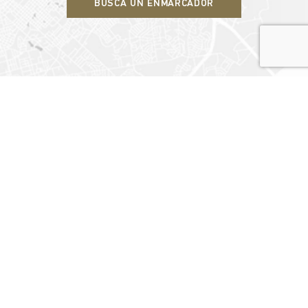
BUSCA UN ENMARCADOR
×
SUSCRÍBASE A
NUESTRO BOLETÍN
Regístrese para recibir las últimas noticias de nuestros
productos, promociones, o si quiere comunicarse con nosotros
acerca de cómo le podemos ayudar a crecer.