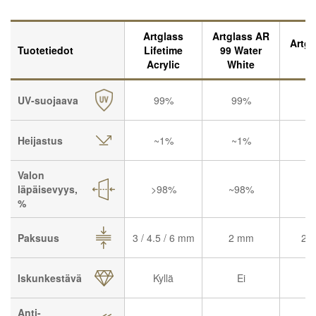
Artglass
Artglass AR
Artgl
Tuotetiedot
Lifetime
99 Water
Acrylic
White
UV-suojaava
99%
99%
9
Heijastus
~1%
~1%
~
Valon
läpäisevyys,
>98%
~98%
~
%
Paksuus
3 / 4.5 / 6 mm
2 mm
2-
Iskunkestävä
Kyllä
Ei
Anti-