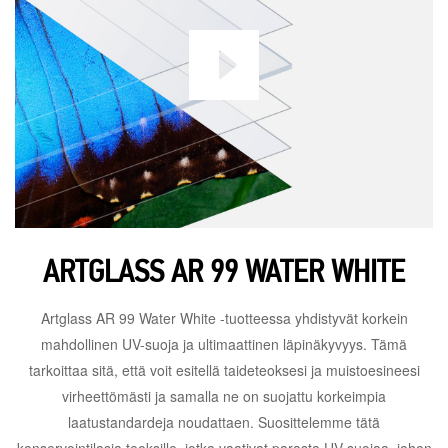
ARTGLASS AR 99 WATER WHITE
Artglass AR 99 Water White -tuotteessa yhdistyvät korkein
mahdollinen UV-suoja ja ultimaattinen läpinäkyvyys. Tämä
tarkoittaa sitä, että voit esitellä taideteoksesi ja muistoesineesi
virheettömästi ja samalla ne on suojattu korkeimpia
laatustandardeja noudattaen. Suosittelemme tätä
konservointilasia teoksille, jotka vaativat parasta UV-suojaa, johon