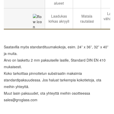
alueet
Lam
Laadukas
Matala
vähär
kirkas akryyli
rautalasi
l
Saatavilla myös standardituumakokoja, esim. 24” x 36”, 32” x 40”
ja muita.
Arvo on laskettu 2 mm paksuiselle lasille, Standard DIN EN 410
mukaisesti.
Koko tarkoittaa pinnoitetun substraatin maksimia
standardipaksuudessa. Jos haluat tarkempia kokotietoja, ota
meihin yhteyttä.
Muut lasin paksuudet, ota yhteyttä meihin osoitteessa
sales@groglass.com