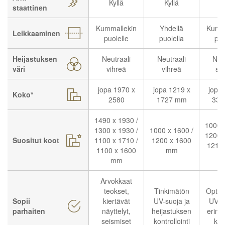
Kyllä
Kyllä
K
staattinen
Kummallekin
Yhdellä
Kumma
Leikkaaminen
puolelle
puolella
puo
Heijastuksen
Neutraali
Neutraali
Neu
väri
vihreä
vihreä
si
jopa 1970 x
jopa 1219 x
jopa
Koko*
2580
1727 mm
330
1490 x 1930 /
1000 
1300 x 1930 /
1000 x 1600 /
1200 
Suositut koot
1100 x 1710 /
1200 x 1600
1219 
1100 x 1600
mm
mm
Arvokkaat
teokset,
Tinkimätön
Optim
Sopii
kiertävät
UV-suoja ja
UV-s
parhaiten
näyttelyt,
heijastuksen
erino
seismiset
kontrollointi
kir