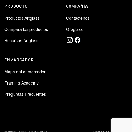
PRODUCTO
COMPAÑÍA
Productos Artglass
Contáctenos
Compara los productos
Groglass
Recursos Artglass
ENMARCADOR
Mapa del enmarcador
Framing Academy
Preguntas Frecuentes
×
© 2011 - 2026 ARTGLASS
Política de Privacidad