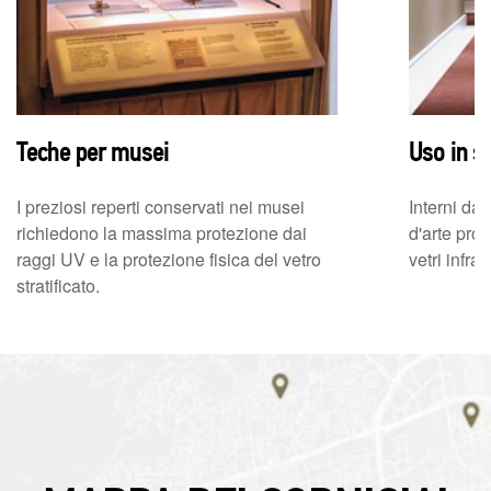
Teche per musei
Uso in sp
I preziosi reperti conservati nei musei
Interni da
richiedono la massima protezione dai
d'arte prot
raggi UV e la protezione fisica del vetro
vetri infran
stratificato.