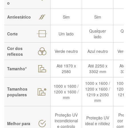
o
Antiestático
Sim
Sim
S
Qualquer
Qua
Corte
Um lado
lado
l
Cor dos
Verde neutro
Azul neutro
Verde
reflexos
Até 1970 x
Até 2250 x
Até 
Tamanho*
2580
3302 mm
330
1000 x 1600 /
1000 
1000 x 1600 /
Tamanhos
1200 x 1600 /
1200 
1200 x 1600 /
populares
1219 x 2050
1219 
mm
mm
Proteção UV
Prec
Proteção UV
incondicional
cor e 
Melhor para
ideal e nitidez
e controlo
com p