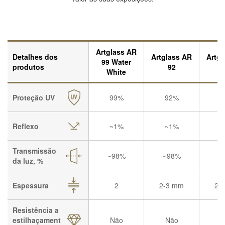
Artglass AR
Detalhes dos
Artglass AR
Artgl
99 Water
produtos
92
White
Proteção UV
99%
92%
7
Reflexo
~1%
~1%
~
Transmissão
~98%
~98%
~
da luz, %
Espessura
2
2-3 mm
2-
Resistência a
estilhaçament
Não
Não
N