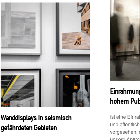
Einrahmung
hohem Pub
Ist eine Einr
Wanddisplays in seismisch
und öffentlic
gefährdeten Gebieten
vorgesehen, e
unsere Antire