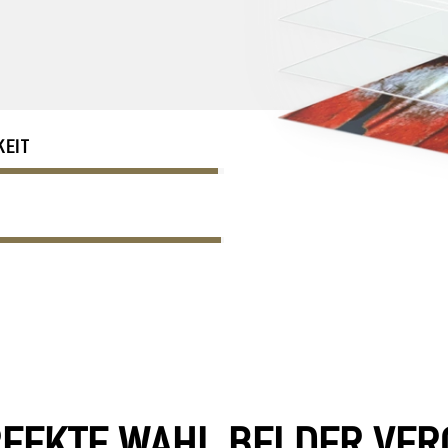
KEIT
~98
RFEKTE WAHL BEI DER VE