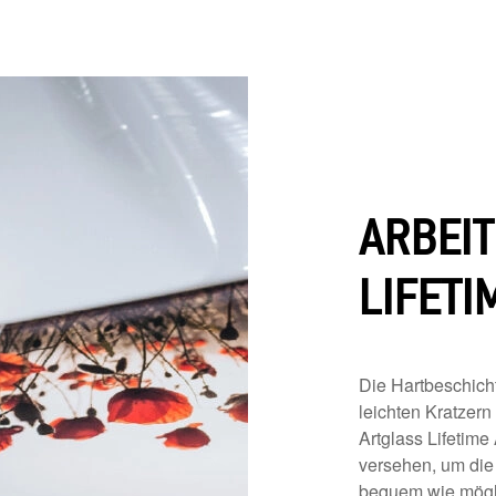
ARBEIT
LIFETI
Die Hartbeschicht
leichten Kratzern
Artglass Lifetime 
versehen, um di
bequem wie mögli