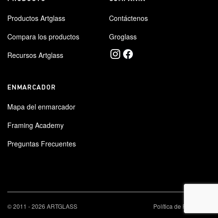
Productos Artglass
Contáctenos
Compara los productos
Groglass
Recursos Artglass
ENMARCADOR
Mapa del enmarcador
Framing Academy
Preguntas Frecuentes
×
© 2011 - 2026 ARTGLASS
Política de Privacidad