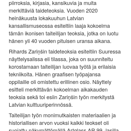
piirroksia, kirjasia, kansikuvia ja muita
merkittäviä taideteoksia. Vuoden 2020
heinäkuusta lokakuuhun Latvian
kansallismuseossa esiteltiin laaja kokoelma
tämän ikonisen taiteilijan teoksia, jotka on luotu
hänen yli 40 vuoden pituisen uransa aikana.
Rihards Zariņšin taideteoksia esiteltiin Suuressa
näyttelysalissa eli tilassa, joka on suunniteltu
korostamaan taiteilijan luovaa työtä ja erilaisia
tekniikoita. Hänen graafisen työpajansa
oppilaille oli omistettu erillinen osio. Näyttely
esitteli merkittävän kokoelman aikakauden
teoksia sekä toi esiin Zariņšin työn merkitystä
Latvian kulttuuriperinnössä.
Taiteilijan työn monimutkaisten materiaalien ja
historiallisen arvon vuoksi kaikki teokset oli
suojattu näkymättömällä Artglass AR 99 -lasilla,