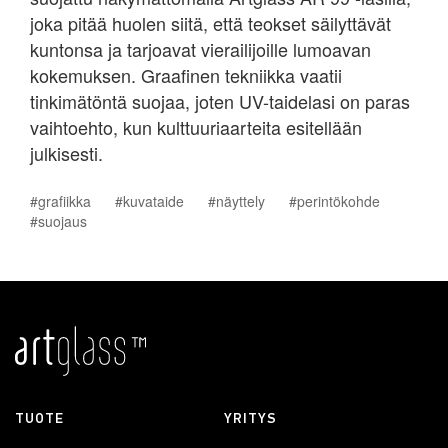
joka pitää huolen siitä, että teokset säilyttävät
kuntonsa ja tarjoavat vierailijoille lumoavan
kokemuksen. Graafinen tekniikka vaatii
tinkimätöntä suojaa, joten UV-taidelasi on paras
vaihtoehto, kun kulttuuriaarteita esitellään
julkisesti.
#grafiikka
#kuvataide
#näyttely
#perintökohde
#suojaus
TUOTE
YRITYS