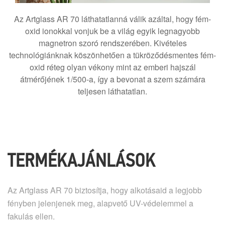
Az Artglass AR 70 láthatatlanná válik azáltal, hogy fém-
oxid ionokkal vonjuk be a világ egyik legnagyobb
magnetron szoró rendszerében. Kivételes
technológiánknak köszönhetően a tükröződésmentes fém-
oxid réteg olyan vékony mint az emberi hajszál
átmérőjének 1/500-a, így a bevonat a szem számára
teljesen láthatatlan.
TERMÉKAJÁNLÁSOK
Az Artglass AR 70 biztosítja, hogy alkotásaid a legjobb
fényben jelenjenek meg, alapvető UV-védelemmel a
fakulás ellen.