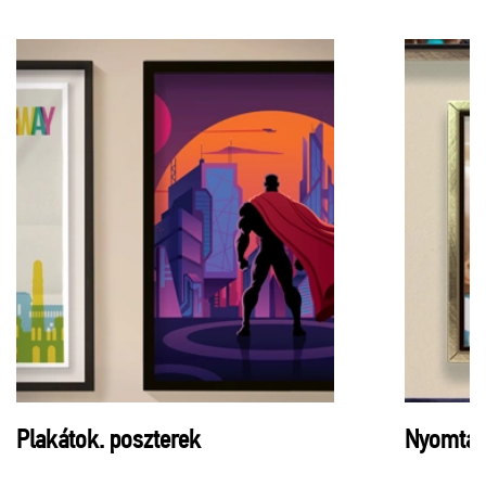
Plakátok. poszterek
Nyomtato