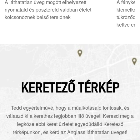
A láthatatlan üveg mögött elhelyezett
A fényképe
nyomataid és posztereid valóban életet
kiemelked
kölcsönöznek belső tereidnek
tükröződés
keltve eml
KERETEZŐ TÉRKÉP
Tedd egyértelművé, hogy a műalkotásaid fontosak, és
válaszd ki a kerethez legjobban illő üveget! Keresd meg a
legközelebbi keret üzletet egyedüdálló Keretező
térképünkön, és kérd az Artglass láthatatlan üveget!