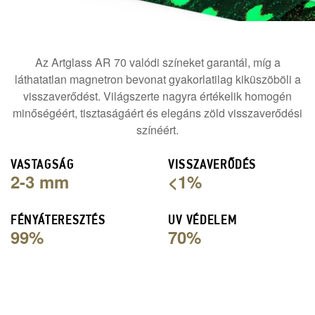
Az Artglass AR 70 valódi színeket garantál, míg a
láthatatlan magnetron bevonat gyakorlatilag kiküszöböli a
visszaverődést. Világszerte nagyra értékelik homogén
minőségéért, tisztaságáért és elegáns zöld visszaverődési
színéért.
VASTAGSÁG
VISSZAVERŐDÉS
2-3 mm
<1%
FÉNYÁTERESZTÉS
UV VÉDELEM
99%
70%